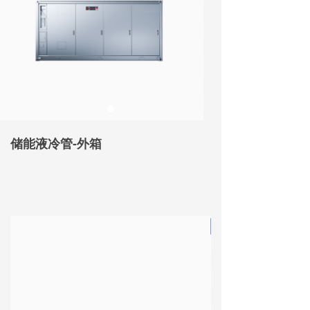
储能液冷管-外箱