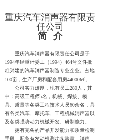
重庆汽车消声器有限责
任公司
简
介
重庆汽车消声器有限责任公司是
于
199
4
年经重计委工
（
199
4
）
46
4
号文件批
准兴建的汽车消声器制造专业企业。
占地
100
亩，生产厂房和配套用房
44
000M
。
2
公司实力雄厚，现有员工
280
人，其
中：高级工程
师
5
名，机械、焊接、模
具、质量等各类工程技术人员
6
0
余
名，
具
有各类汽车、摩托车、工程机械消声器以
及各类强势动力机械开发、研制能力。
拥有完备的
产品开发能力和
质量检测
手段，配备有
发动机测功实验室
、消声