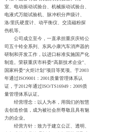
室、
电动振动试验台、机械振动试验台、
电液式万能试验机、脉冲积分声级计、
洛
/
里氏硬度计、
动平衡仪、交流磁粉探
伤机等。
公司成立
至
今，一直承担重庆庆铃公
司五十铃
全
系列
、东风小康
汽车消声器的
研制和开发工作，以进口标准实施国产化
制造
。
荣获重庆市科
委
“
高新技术企
业
”
、
国家科
委
“
火炬计
划
”
项目
等奖项
。
于
200
3
年通
过
ISO900
1
：
200
1
质量管理体系认
证，
于
201
2
年通过
ISO/TS1694
9
：
200
9
质
量管理体系认证。
经营
理念：以人为本，用我们的智慧
去创造价值，成为被社会所尊敬且具有魅
力的企业。
经营方针：致力于建立公正、透明、